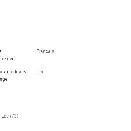
s
Français
gnement
aux étudiants
Oui
ange
-Lac (73)