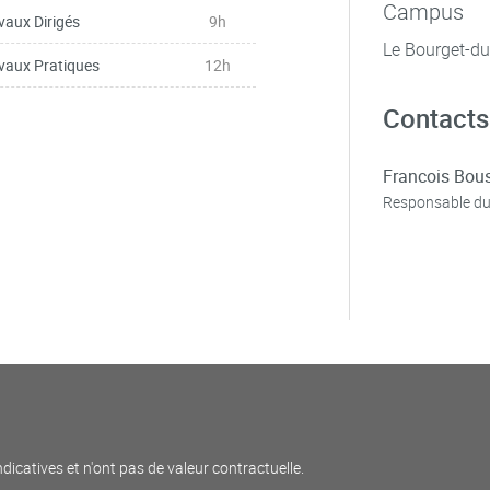
Campus
vaux Dirigés
9h
Le Bourget-d
vaux Pratiques
12h
Contacts
Francois Bou
Responsable du
ndicatives et n'ont pas de valeur contractuelle.