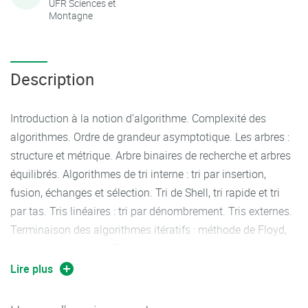
UFR Sciences et
Montagne
Description
Introduction à la notion d’algorithme. Complexité des
algorithmes. Ordre de grandeur asymptotique. Les arbres :
structure et métrique. Arbre binaires de recherche et arbres
équilibrés. Algorithmes de tri interne : tri par insertion,
fusion, échanges et sélection. Tri de Shell, tri rapide et tri
par tas. Tris linéaires : tri par dénombrement. Tris externes.
Terminaison des algorithmes itératifs : méthode de Floyd,
compteurs de Knuth. Terminaison des algorithmes
récursifs.
Lire plus
TD et TP