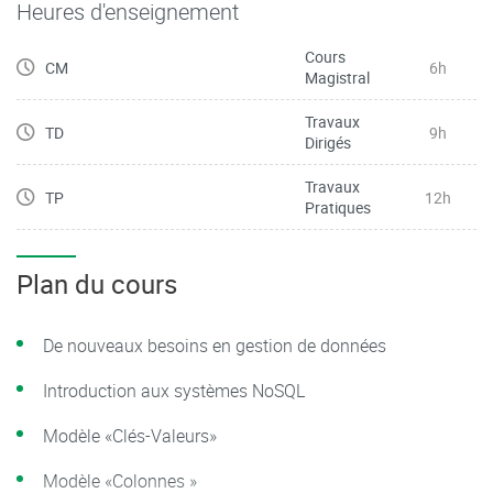
Heures d'enseignement
l’exploitation d’un réseau social ou d’un système de
recommandation par exemple.
Cours
CM
6h
Magistral
Travaux
TD
9h
Dirigés
Travaux
TP
12h
Pratiques
Plan du cours
De nouveaux besoins en gestion de données
Introduction aux systèmes NoSQL
Modèle «Clés-Valeurs»
Modèle «Colonnes »