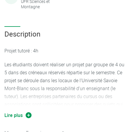
UFR Sciences et
Montagne
Description
Projet tutoré : 4h
Les étudiants doivent réaliser un projet par groupe de 4 ou
5 dans des créneaux réservés répartie sur le semestre. Ce
projet se déroule dans les locaux de l'Université Savoie
Mont-Blanc sous la responsabilité d'un enseignant (le
tuteur). Les entreprises partenaires du cursus ou des
associations sont sollicitées pour proposer des sujets qui
permettent aux étudiants d'étendre, d'approfondir et de
Lire plus
mettre en œuvre leurs connaissances en informatique. Ce
projet est gratuit pour les entreprises, néanmoins un