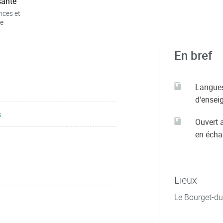
ante
nces et
e
En bref
Langue
d'ensei
s
Ouvert 
en éch
Lieux
Le Bourget-du