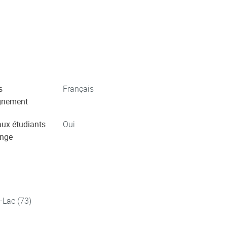
s
Français
gnement
aux étudiants
Oui
ange
-Lac (73)