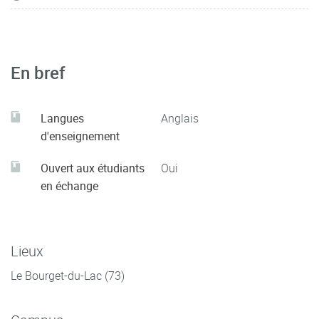
universitaires.
Pour chacun de ces thèmes seront proposées diverses
activités écrites et orales. En règle générale, la présentation
En bref
du thème commencera par des recherches sur internet à
partir des parcours guidés de la plate-forme
d’apprentissage Moodle. Les articles et vidéos proposés
Langues
Anglais
d'enseignement
seront ensuite synthétisés et présentés lors d’exposés par
équipes ou exploités dans des débats et des jeux de rôle
Ouvert aux étudiants
Oui
mettant en scène les acteurs directement concernés par les
en échange
problématiques évoquées.
Lieux
Le Bourget-du-Lac (73)