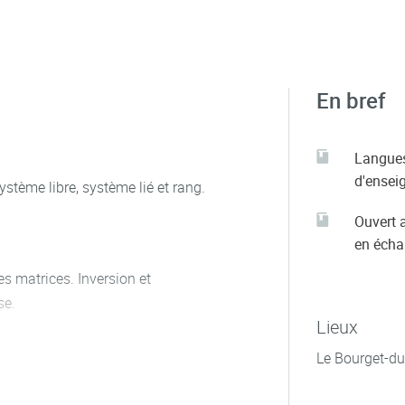
En bref
Langue
d'ensei
stème libre, système lié et rang.
Ouvert 
en éch
es matrices. Inversion et
se.
Lieux
Le Bourget-du
lternée. Définition des
cul des déterminants.