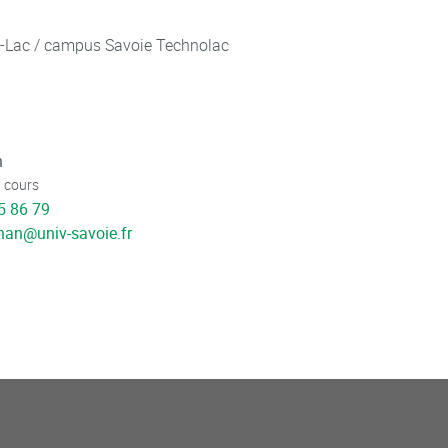
u-Lac / campus Savoie Technolac
n
 cours
5 86 79
ihan
@
univ-savoie.fr