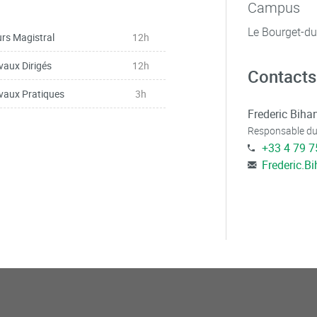
Campus
Le Bourget-d
rs Magistral
12h
r. Cas général.
vaux Dirigés
12h
Contacts
vaux Pratiques
3h
Frederic Biha
Responsable du
+33 4 79 7
Frederic.B