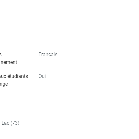
s
Français
gnement
aux étudiants
Oui
ange
-Lac (73)