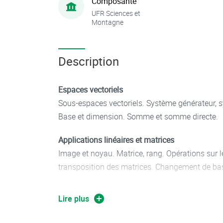
Composante
UFR Sciences et
Montagne
Description
Espaces vectoriels
Sous-espaces vectoriels. Système générateur, sy
Base et dimension. Somme et somme directe.
Applications linéaires et matrices
Image et noyau. Matrice, rang. Opérations sur l
transposition des matrices. Changement de ba
Déterminants
Lire plus
Permutation, transposition et forme n-linéaire a
déterminants. Propriétés des déterminants. Cal