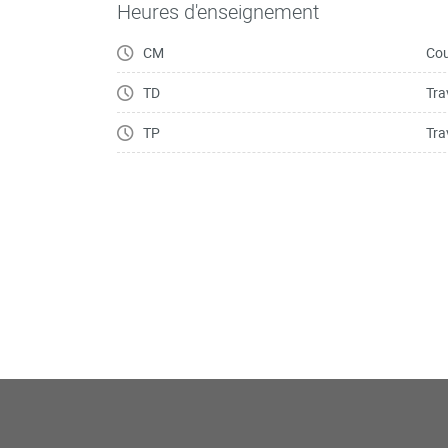
Heures d'enseignement
Systèmes linéaire
CM
Cou
Système linéaire homogène. Systèmes de Crame
TD
Tra
TP
Tra