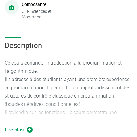
Composante
UFR Sciences et
Montagne
Description
Ce cours continue l'introduction à la programmation et
l'algorithmique.
Il s'adresse à des étudiants ayant une première expérience
en programmation. Il permettra un approfondissement des
structures de contrôle classique en programmation
(boucles itératives, conditionnelles).
Il reviendra sur les fonctions. Le cours permettra une
découverte de structures de données complexes (tableaux
multi-dimensionnel, dictionnaires). Il abordera également la
Lire plus
notion de dichotomie.