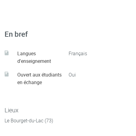
TP :
Comparaison d’estimateurs (convergence du biais, de
la variance), estimation des paramètres des lois classiques
par la méthode des moments et par maximum de
vraisemblance.
En bref
Langues
Français
d'enseignement
Ouvert aux étudiants
Oui
en échange
Lieux
Le Bourget-du-Lac (73)