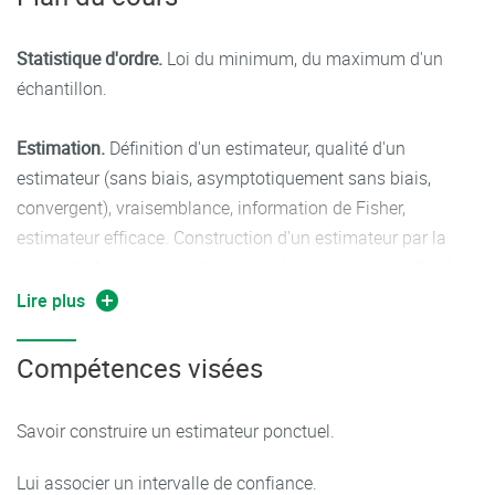
Statistique d'ordre.
Loi du minimum, du maximum d'un
échantillon.
Estimation.
Définition d'un estimateur, qualité d'un
estimateur (sans biais, asymptotiquement sans biais,
convergent), vraisemblance, information de Fisher,
estimateur efficace. Construction d'un estimateur par la
méthode du maximum de vraisemblance, par la méthode
des moments.
Lire plus
Intervalles de confiance.
principe de construction d'un
Compétences visées
intervalle de confiance et application au cas gaussien
(moyenne et variance). Intervalle de confiance d'une
Savoir construire un estimateur ponctuel.
proportion.
Lui associer un intervalle de confiance.