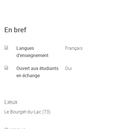
la variance), estimation des paramètres des lois classiques
par la méthode des moments et par maximum de
vraisemblance.
En bref
Langues
Français
d'enseignement
Ouvert aux étudiants
Oui
en échange
Lieux
Le Bourget-du-Lac (73)