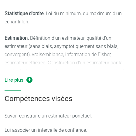
Statistique d'ordre.
Loi du minimum, du maximum d'un
échantillon.
Estimation.
Définition d'un estimateur, qualité d'un
estimateur (sans biais, asymptotiquement sans biais,
convergent), vraisemblance, information de Fisher,
estimateur efficace. Construction d'un estimateur par la
méthode du maximum de vraisemblance, par la méthode
des moments.
Lire plus
Intervalles de confiance.
principe de construction d'un
Compétences visées
intervalle de confiance et application au cas gaussien
(moyenne et variance). Intervalle de confiance d'une
Savoir construire un estimateur ponctuel.
proportion.
Lui associer un intervalle de confiance.
TP :
Comparaison d’estimateurs (convergence du biais, de