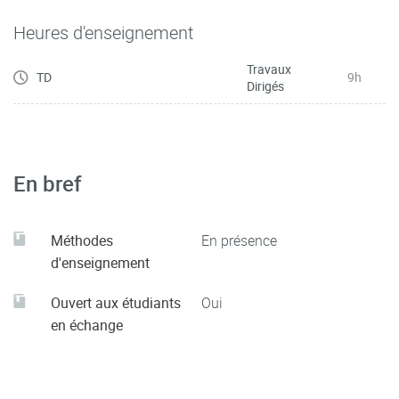
Heures d'enseignement
Sur le campus du Bourget du Lac et dans les écoles (l'EDT
est laissé totalement libre pour vous, en fonction de ce que
Travaux
TD
9h
vous aurez choisi avec le.la professeur.e).
Dirigés
En bref
Méthodes
En présence
d'enseignement
Ouvert aux étudiants
Oui
en échange