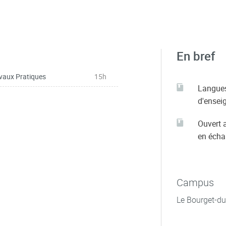
En bref
vaux Pratiques
15h
Langue
d'ensei
Ouvert 
en éch
Campus
Le Bourget-d