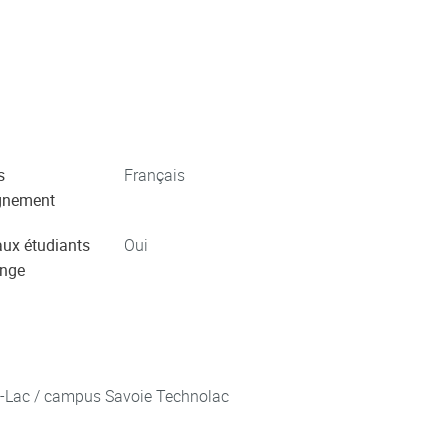
s
Français
gnement
aux étudiants
Oui
ange
u-Lac / campus Savoie Technolac