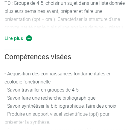
TD : Groupe de 4-5, choisir un sujet dans une liste donnée
plusieurs semaines avant, préparer et faire une
présentation (ppt + oral). Caractériser la structure d’une
communauté par le biais d’une analyse de type « réseau
trophique ».
Lire plus
TP : Sortie sur les bords d’un cours d’eau (l’Isère) pour
Compétences visées
illustrer à la fois le fonctionnement et la dynamique d’un
écosystème (plaine alluviale) perturbée par l’endiguement
et la régulation du débit du cours d’eau avec découverte
- Acquisition des connaissances fondamentales en
des différents écosystèmes parfois alternatifs qui se sont
écologie fonctionnelle
mis en place, leur fonctionnement et les problématiques de
- Savoir travailler en groupes de 4-5
gestion qui les accompagnent.
- Savoir faire une recherche bibliographique
- Savoir synthétiser la bibliographique, faire des choix
- Produire un support visuel scientifique (ppt) pour
présenter la synthèse.
- Savoir présenter correctement un graphique, une carte, un