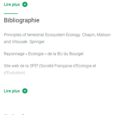
concept.
Lire plus
- Savoir référencer une bibliographie
- Savoir présenter oralement en public dans un temps
Bibliographie
imparti et en collaboration avec les autres membres du
groupe
Principles of terrestrial Ecosystem Ecology. Chapin, Matson
- Savoir répondre aux questions du public
and Vitousek. Springer.
Rayonnage « Ecologie » de la BU du Bourget
Site web de la SFE² (Société Française d’Ecologie et
d’Evolution)
Site web de l’ESA (Ecological Society of America)
Lire plus
Site web de la BES (Bristish Ecological Society).