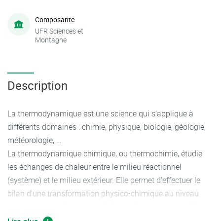
Composante
UFR Sciences et
Montagne
Description
La thermodynamique est une science qui s’applique à
différents domaines : chimie, physique, biologie, géologie,
météorologie, …
La thermodynamique chimique, ou thermochimie, étudie
les échanges de chaleur entre le milieu réactionnel
(système) et le milieu extérieur. Elle permet d’effectuer le
bilan d’une transformation physico-chimique au niveau
macroscopique. La notion de durée n’intervient pas, elle ne
se réfère qu’à l’état initial et l’état final.