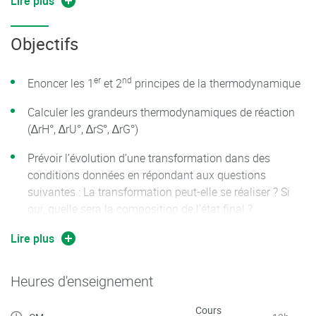
Lire plus
Objectifs
er
nd
Enoncer les 1
et 2
principes de la thermodynamique
Calculer les grandeurs thermodynamiques de réaction
(∆rH°, ∆rU°, ∆rS°, ∆rG°)
Prévoir l’évolution d’une transformation dans des
conditions données en répondant aux questions
suivantes : La transformation peut-elle se réaliser ? Si
oui, quelle sera la composition de l’état final ?
Déterminer le sens de déplacement de l’équilibre en faisant
Lire plus
varier un facteur d’équilibre (T, P, 𝜒)
Heures d'enseignement
Cours