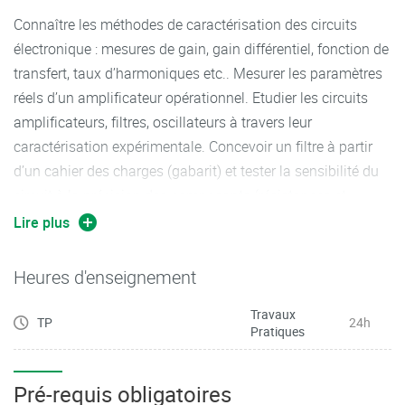
Connaître les méthodes de caractérisation des circuits
électronique : mesures de gain, gain différentiel, fonction de
transfert, taux d’harmoniques etc.. Mesurer les paramètres
réels d’un amplificateur opérationnel. Etudier les circuits
amplificateurs, filtres, oscillateurs à travers leur
caractérisation expérimentale. Concevoir un filtre à partir
d’un cahier des charges (gabarit) et tester la sensibilité du
circuit à la précision des composants (résistances et
capacités). Utilisation d’un logiciel de simulation
Lire plus
électronique du type PSPICE.
Heures d'enseignement
Travaux
TP
24h
Pratiques
Pré-requis obligatoires