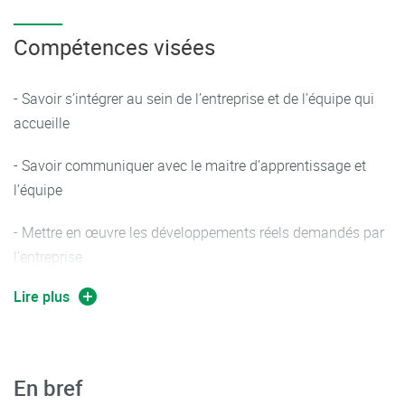
Compétences visées
- Savoir s’intégrer au sein de l’entreprise et de l’équipe qui
accueille
- Savoir communiquer avec le maitre d’apprentissage et
l’équipe
- Mettre en œuvre les développements réels demandés par
l’entreprise
Lire plus
- Organiser son travail (planning) pour atteindre les
objectifs fixés par l’entreprise
- Gérer quelques travaux simples en autonomie
En bref