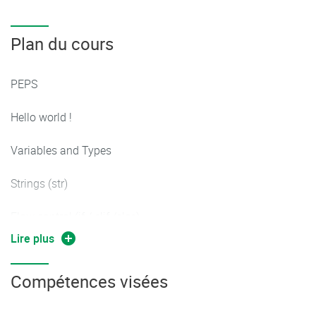
Plan du cours
PEPS
Hello world !
Variables and Types
Strings (str)
Flow control (if / elif /else)
Lire plus
Binary operators, comparison operators
Compétences visées
Loops (for, while)
[Lists]