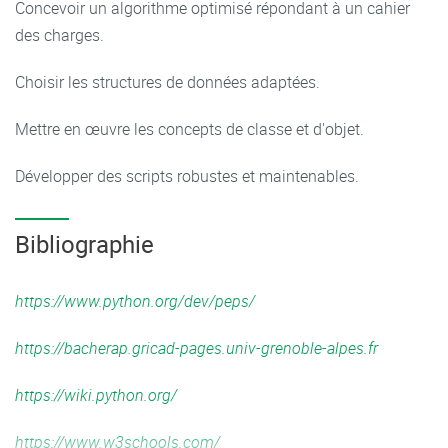
Concevoir un algorithme optimisé répondant à un cahier
des charges.
(Tuples)
Choisir les structures de données adaptées.
{Sets}
Mettre en œuvre les concepts de classe et d'objet.
{Dict: ionaries}
Développer des scripts robustes et maintenables.
Arithmetic operators 33
Reading and writing in text files (with)
Bibliographie
Functions (User-Defined Functions, anonymous functions
https://www.python.org/dev/peps/
(lambda))
https://bacherap.gricad-pages.univ-grenoble-alpes.fr
Classes and objects
https://wiki.python.org/
Classes inheritance (syntax + super)
https://www.w3schools.com/