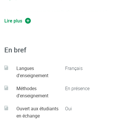
https://www.programiz.com/python-programming/
Lire plus
http://sametmax.com/
http://www.pitt.edu/
En bref
https://www.learnpython.org/
Langues
Français
d'enseignement
Méthodes
En présence
d'enseignement
Ouvert aux étudiants
Oui
en échange