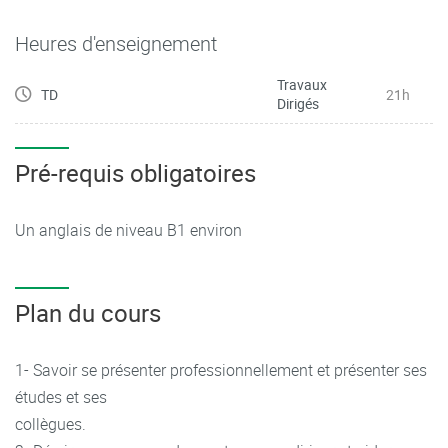
Revoir les bases de grammaire au fur et à mesure du cours.
Préparer le test TOEIC avec des mini-pratiques
Heures d'enseignement
Répondre à un courrier professionnel : mail ou lettre
Travaux
TD
21h
Dirigés
Pré-requis obligatoires
Un anglais de niveau B1 environ
Plan du cours
1- Savoir se présenter professionnellement et présenter ses
études et ses
collègues.