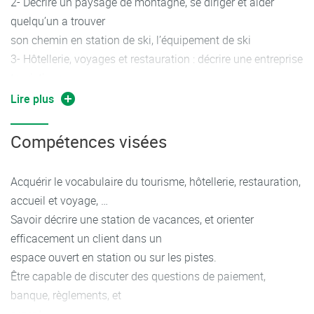
2- Décrire un paysage de montagne, se diriger et aider
quelqu’un a trouver
son chemin en station de ski, l’équipement de ski
3- Hôtellerie, voyages et restauration : décrire une entreprise
touristique,
parler de restauration ou d’hôtellerie, ou de voyage.
Lire plus
4- Parler d’argent : savoir aborder en anglais les questions
d’argent :
Compétences visées
banque, paiements, facturation etc.
5- Courriers professionnels : utilisation de l’anglais formel,
Acquérir le vocabulaire du tourisme, hôtellerie, restauration,
formules de
accueil et voyage, …
politesse, etc…
Savoir décrire une station de vacances, et orienter
6- Présentations orales : 15 minutes, en binômes d’une
efficacement un client dans un
destination
espace ouvert en station ou sur les pistes.
touristique dans un pays anglo-saxon.
Être capable de discuter des questions de paiement,
7- Evaluation finale
banque, règlements, et