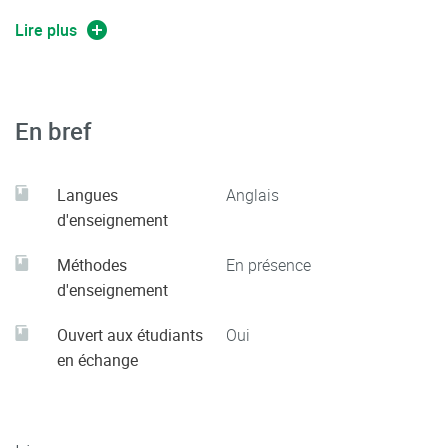
argent.
Savoir répondre à un courrier professionnel, utiliser l’anglais
Lire plus
formel à l’écrit et à
l’oral.
En bref
Langues
Anglais
d'enseignement
Méthodes
En présence
d'enseignement
Ouvert aux étudiants
Oui
en échange