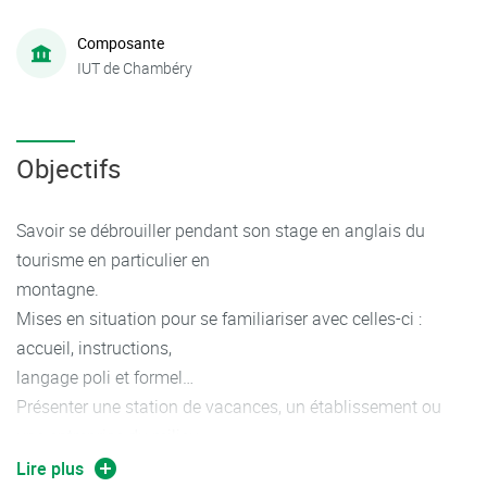
Composante
IUT de Chambéry
Objectifs
Savoir se débrouiller pendant son stage en anglais du
tourisme en particulier en
montagne.
Mises en situation pour se familiariser avec celles-ci :
accueil, instructions,
langage poli et formel…
Présenter une station de vacances, un établissement ou
une entreprise du milieu
touristique.
Lire plus