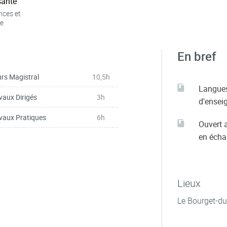
ante
nces et
e
En bref
rs Magistral
10,5h
Langue
vaux Dirigés
3h
d'ensei
vaux Pratiques
6h
Ouvert 
en éch
Lieux
Le Bourget-du