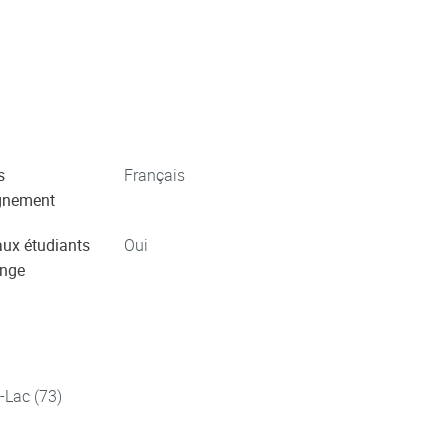
s
Français
gnement
aux étudiants
Oui
ange
-Lac (73)