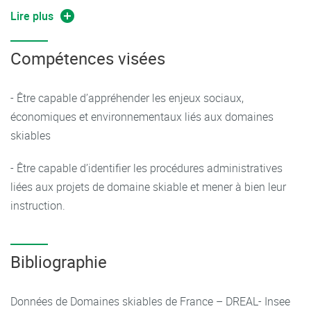
La réglementation des projets d’aménagement des
Lire plus
domaines skiables
Environnement et domaine skiable
Compétences visées
12h CM réalisé par un professionnel extérieur
- Être capable d’appréhender les enjeux sociaux,
1j TP : sortie terrain sur le domaine skiable des Arcs :
économiques et environnementaux liés aux domaines
observation des éléments vus en CM (centre de production
skiables
de neige de culture ; garages à dameuses ; système de
nivoculture ; remplacement des remontées mécaniques ;
- Être capable d’identifier les procédures administratives
reprofilage de pistes ; actions en faveur de l’environnement)
liées aux projets de domaine skiable et mener à bien leur
instruction.
Bibliographie
Données de Domaines skiables de France – DREAL- Insee