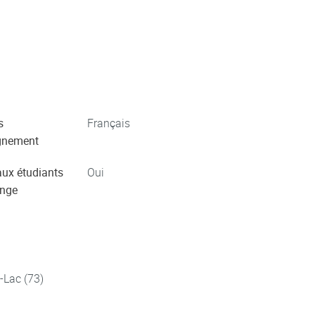
s
Français
gnement
aux étudiants
Oui
ange
-Lac (73)