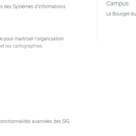
Campus
es des Systèmes d'Informations
Le Bourget-d
e pour maitriser l'organisation
et les cartographies
images, géotraitements, éditions
mble de ces analyses.
GPS, structuration de ces données
ation d’une cartographie
 fonctionnalités avancées des SIG.