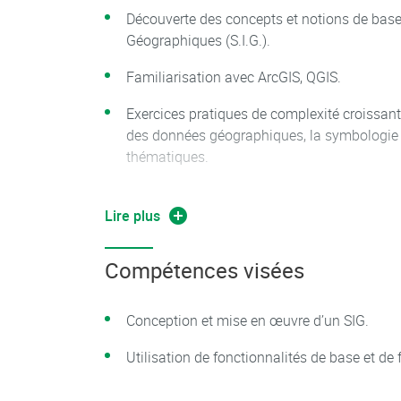
Découverte des concepts et notions de bas
Géographiques (S.I.G.).
Familiarisation avec ArcGIS, QGIS.
Exercices pratiques de complexité croissant
des données géographiques, la symbologie 
thématiques.
Analyses multicritères, géoréférencement d'
graphiques.
Lire plus
Productions de cartes numériques de l’ense
Compétences visées
Import dans le SIG d’une série de données 
(notes d'observation, photos et GPS), réalis
Conception et mise en œuvre d’un SIG.
thématique.
Utilisation de fonctionnalités de base et de