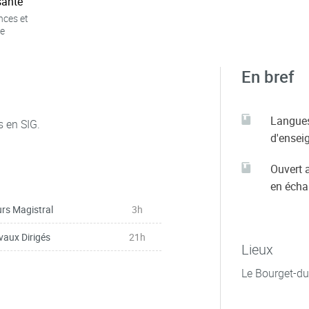
ante
nces et
e
En bref
Langue
s en SIG.
d'ensei
Ouvert 
en éch
rs Magistral
3h
vaux Dirigés
21h
Lieux
Le Bourget-du