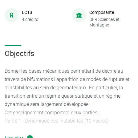
ECTS
Composante
4 crédits
UFR Sciences et
Montagne
Objectifs
Donner les bases mécaniques permettant de décrire au
travers de bifurcations l’apparition de modes de rupture et
d’instabilités au sein de géomatériaux. En particulier, la
transition entre un régime quasi-statique et un régime
dynamique sera largement développée.
Cet enseignement comportera deux parties :
Partie 1 : Dynamique des instabilités (10 heures)
Partie 2 : Modélisation multi-échelle de la rupture dans les
géomatériaux (26 heures)