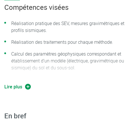
et corrections, mesure, inversion. Application à la
Compétences visées
recherche de cavités.
Sismique : sismique réflexion et réfraction – pratique
Réalisation pratique des SEV, mesures gravimétriques et
des notions vues en « Egalisation des acquis en
profils sismiques.
géophysique ».
Réalisation des traitements pour chaque méthode.
TP (3 demi-journées) : réalisation de profils sismiques,
électriques, gravimétriques.
Calcul des paramètres géophysiques correspondant et
établissement d’un modèle (électrique, gravimétrique ou
Traitement et interprétation des données
sismique) du sol et du sous-sol.
correspondantes. Etudes de sensibilité des paramètres
inversés, estimation de la résolution. Limites de ces
Savoir réaliser une étude de sensibilité sur les
méthodes (notamment prise en compte de la
paramètres inversés.
Lire plus
covariance entre les paramètres inversés (« trade-
offs »)).
Interprétation en prenant en compte la résolution
effective.
En bref