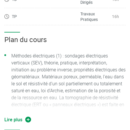
Dirigés
Travaux
TP
16h
Pratiques
Plan du cours
Méthodes électriques (1) : sondages électriques
verticaux (SEV), théorie, pratique, interprétation,
initiation au problème inverse; propriétés électriques des
géomatériaux. Matériaux poreux, perméable, l’eau dans
le sol et résistivité d’un sol partiellement ou totalement
saturé en eau, loi d’Archie, estimation de la porosité et
de la ressource en eau. La tomographie de résistivité
électrique (ERT ou « panneaux électriques ») est faite en
GEOP902 – Méthodes électriques (2).
Lire plus
Gravimétrie : champ et potentiel, calcul des anomalies