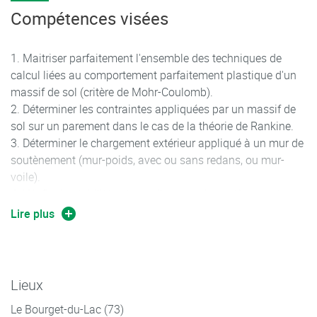
fondations superficielles, stabilité de parois ancrées,
Compétences visées
stabilité de barrages durant les différentes phases,
palplanches, dimensionnement de tunnels. Utilisation de K-
Maitriser parfaitement l'ensemble des techniques de
REA (parois moulées, palplanches), FOXTA. Utilisation de
calcul liées au comportement parfaitement plastique d'un
TALREN pour la modélisation de la stabilité des pentes et le
massif de sol (critère de Mohr-Coulomb).
dimensionnement des soutènements.
Déterminer les contraintes appliquées par un massif de
sol sur un parement dans le cas de la théorie de Rankine.
Déterminer le chargement extérieur appliqué à un mur de
soutènement (mur-poids, avec ou sans redans, ou mur-
voile).
Vérifier la stabilité externe d'un mur de soutènement
(mur-poids, avec ou sans redans, ou mur-voile).
Lire plus
Dimensionner un rideau de palplanches.
Interpréter les résultats des essais de reconnaissance.
Etablir un modèle géotechnique prenant en compte le sol
et l’ouvrage.
Lieux
Dimensionner des fondations (superficielles ou
Le Bourget-du-Lac (73)
profondes) d’ouvrages simples en appliquant l’Eurocode 7.