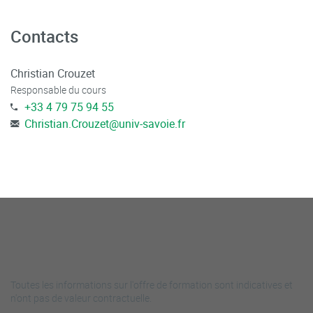
Prise en compte de l’aléa sismique avec calcul du risque
de liquéfaction (Eurocode 8).
Contacts
Christian Crouzet
Responsable du cours
+33 4 79 75 94 55
Christian.Crouzet
@
univ-savoie.fr
Toutes les informations sur l'offre de formation sont indicatives et
n'ont pas de valeur contractuelle.