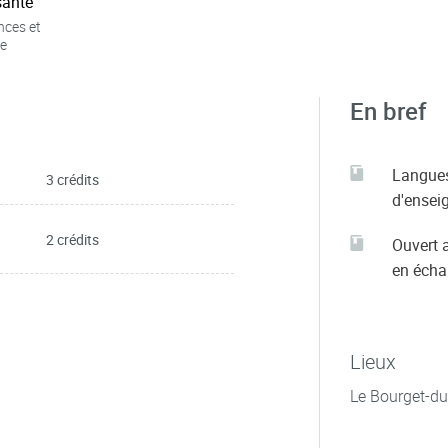
ante
nces et
e
En bref
Langue
3 crédits
d'ensei
2 crédits
Ouvert 
en éch
Lieux
Le Bourget-du