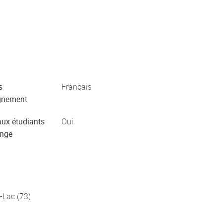
s
Français
gnement
aux étudiants
Oui
ange
-Lac (73)