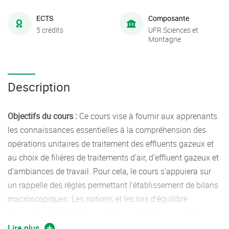
ECTS
Composante
5 crédits
UFR Sciences et
Montagne
Description
Objectifs du cours :
Ce cours vise à fournir aux apprenants
les connaissances essentielles à la compréhension des
opérations unitaires de traitement des effluents gazeux et
au choix de filières de traitements d’air, d’effluent gazeux et
d’ambiances de travail. Pour cela, le cours s’appuiera sur
un rappelle des règles permettant l’établissement de bilans
macroscopiques. Les notions et les lois d’équilibre
nécessaires à l’établissement de ces derniers seront
également introduites. Outre ces aspects théoriques, ce
Lire plus