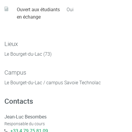
filtrant, électrofiltre, laveurs). Description des lois
fondamentales et règles de dimensionnement.
Ouvert aux étudiants
Oui
en échange
Description des filières de traitement en présentant les
principales techniques de traitements chimiques des
effluents gazeux : Les méthodes de traitements
primaires (combustion à lits fluidisé, Reburning,
Lieux
brûleurs Bas-NOx…) et les techniques de traitement
Le Bourget-du-Lac (73)
secondaires des gaz acides (voie sèche, semi-humide et
humide) et des NOx (SNCR et SCR)
Campus
Présentation de la législation et des aspects normatifs.
Le Bourget-du-Lac / campus Savoie Technolac
Contacts
Jean-Luc Besombes
Responsable du cours
+33 4 79 75 81 09