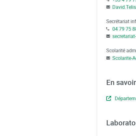
David.Teli
Secrétariat i
04 79 75 8
secretaria
Scolarité adm
Scolarite-
En savoir
Départeme
Laborato