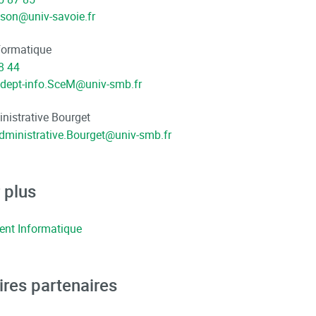
sson
@
univ-savoie.fr
nformatique
8 44
t-dept-info.SceM
@
univ-smb.fr
inistrative Bourget
Administrative.Bourget
@
univ-smb.fr
 plus
nt Informatique
ires partenaires