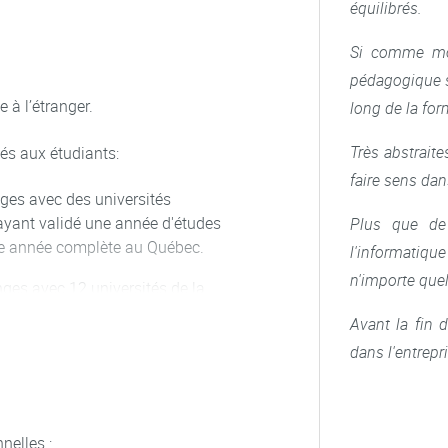
équilibrés.
Si comme moi
pédagogique se
 à l’étranger.
long de la for
Très abstraite
s aux étudiants:
faire sens dan
es avec des universités
ayant validé une année d'études
Plus que de 
ne année complète au Québec.
l'informatiqu
n'importe quel
es avec 12 universités de la
nts ayant validé 2 années après
Avant la fin 
vent candidater pour un semestre
dans l'entrepr
e la possibilité aux étudiants
dans une des 122 universités
nelles :