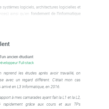
 systèmes logiciels, architectures logicielles et
vices) ainsi qu'en
fondement de l’informatique
ligence artificielle
(protocoles IoT, sécurité des
rlent
L1 de la licence informatique.
'un ancien étudiant
Développeur Full-stack
n reprend les études après avoir travaillé, on
se avec un regard différent. C'était mon cas
s arrivé en L3 Informatique, en 2016.
rapport à mes camarades ayant fait la L1 et la L2,
ssé rapidement grâce aux cours et aux TPs