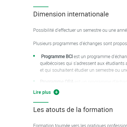
Dimension internationale
Possibilité d’effectuer un semestre ou une année
Plusieurs programmes d'échanges sont proposé
Programme BCI
est un programme d'échang
québécoises qui s'adressent aux étudiants 
et qui souhaitent étudier un semestre ou u
Programme ORA
est un programme d'échang
province de l'Ontario au Canada. Les étudia
Lire plus
le Bac et ayant un bon score au TOEFL peu
ou une année complète.
Les atouts de la formation
Programme ISEP
est un programme qui donn
d'effectuer un ou deux semestres d'études 
Formation tournée vers les pratiques profession