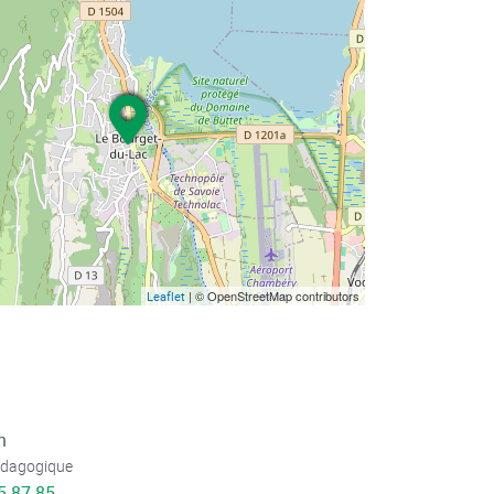
| © OpenStreetMap contributors
Leaflet
n
édagogique
5 87 85