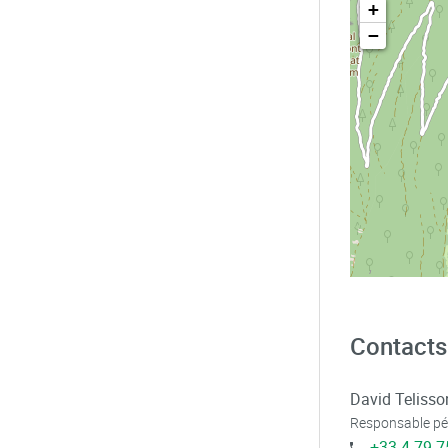
+
−
Contacts
David Telisso
Responsable p
+33 4 79 7