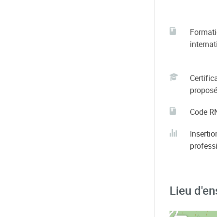
Format
internat
Certific
propos
Code R
Insertio
profess
Lieu d'e