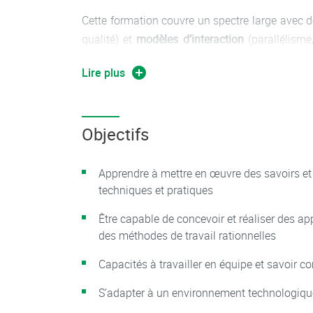
Cette formation couvre un spectre large avec
qualité) et
modèles d’interaction
(parallélisme,
(algorithmique, méthodes formelles, programma
Lire plus
La deuxième année de master aborde plus pa
applications, machine et deep learning).
Objectifs
Le master Informatique comporte un
Cursus Mas
Apprendre à mettre en œuvre des savoirs et
techniques et pratiques
Être capable de concevoir et réaliser des app
des méthodes de travail rationnelles
Capacités à travailler en équipe et savoir 
S’adapter à un environnement technologiqu