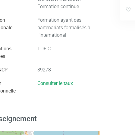
Formation continue
ion
Formation ayant des
ionale
partenariats formalisés à
l’international
ations
TOEIC
ées
NCP
39278
n
Consulter le taux
ionnelle
nseignement