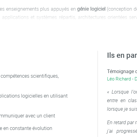
 des enseignements plus appuyés en
génie logiciel
(conception de
 applications et systèmes répartis, architectures orientées ser
tion générique).
rticulièrement le thème de l'
internet des objets
et de l’
intel
Ils en pa
ter en Ingénierie : informatique (
CMI) accessible à partir de la 
Témoignage d
 compétences scientifiques,
Léo Richard - 
« Lorsque l'o
lications logicielles en utilisant
entre en clas
lorsque je sui
communiquer avec un client
En retard par 
e en constante évolution
j'ai progre