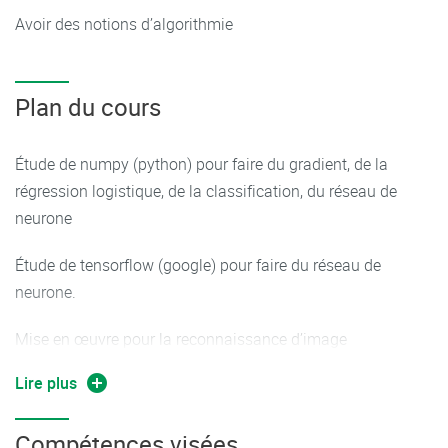
Avoir des notions d’algorithmie
Plan du cours
Étude de numpy (python) pour faire du gradient, de la
régression logistique, de la classification, du réseau de
neurone
Étude de tensorflow (google) pour faire du réseau de
neurone.
Mise en œuvre pour la reconnaissance d’image
Lire plus
Application aux séries chronologiques
Compétences visées