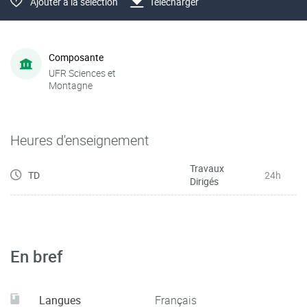
Ajouter à la sélection
Télécharger
Composante
UFR Sciences et
Montagne
Heures d'enseignement
Travaux
TD
24h
Dirigés
En bref
Langues
Français