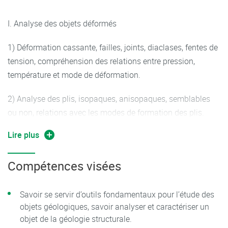
I. Analyse des objets déformés
1) Déformation cassante, failles, joints, diaclases, fentes de
tension, compréhension des relations entre pression,
température et mode de déformation.
2) Analyse des plis, isopaques, anisopaques, semblables
ou non, relations avec les modes de formation des plis.
Lire plus
3) Mécanismes de la déformation ductile, dislocations,
migration de lacunes… analyse d’objets déformés
Compétences visées
Savoir se servir d’outils fondamentaux pour l’étude des
II.Grands contextes géodynamiques
objets géologiques, savoir analyser et caractériser un
objet de la géologie structurale.