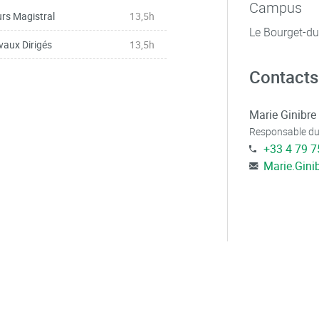
Campus
rs Magistral
13,5h
Le Bourget-d
vaux Dirigés
13,5h
Contacts
Marie Ginibre
Responsable du
+33 4 79 7
Marie.Gini