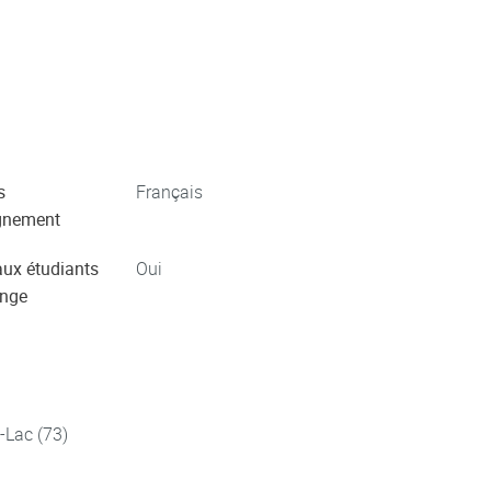
s
Français
gnement
aux étudiants
Oui
ange
-Lac (73)