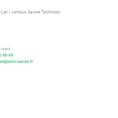
u-Lac / campus Savoie Technolac
 cours
5 86 69
bre
@
univ-savoie.fr