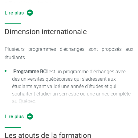
■ Travailler en équipe
■ Savoir s’adapter à un environnement technologique en
Lire plus
constante évolution
Dimension internationale
Plusieurs programmes d'échanges sont proposés aux
étudiants:
Programme BCI
est un programme d'échanges avec
des universités québécoises qui s'adressent aux
étudiants ayant validé une année d'études et qui
souhaitent étudier un semestre ou une année complète
au Québec.
Programme ORA
est un programme d'échanges avec 12
Lire plus
universités de la province de l'Ontario au Canada. Les
étudiants ayant validé 2 années après le Bac et ayant
Les atouts de la formation
un bon score au TOEFL peuvent candidater pour un