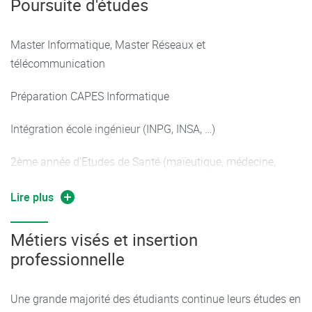
Poursuite d'études
Master Informatique, Master Réseaux et
télécommunication
Préparation CAPES Informatique
Intégration école ingénieur (INPG, INSA, …)
2ème année d'Etudes de Santé (maïeutique, médecine,
pharmacie ou kinésithérapie) pour les étudiants ayant suivi
Lire plus
le module santé et sous condition de classement.
Plus
d'informations sur la Licence Accès Santé (LAS).
Métiers visés et insertion
professionnelle
Une grande majorité des étudiants continue leurs études en