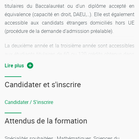
titulaires du Baccalauréat ou d'un diplôme accepté en
équivalence (capacité en droit, DAEU,…). Elle est également
accessible aux candidats étrangers domiciliés hors UE
(procédure de la demande d’admission préalable).
La deuxième année et la troisième année sont accessibles
aux étudiants titulaires de 60 ou 120 crédits obtenus dans
ce même cursus ou via une validation d'acquis selon les
Lire plus
conditions déterminées par l'université.
Candidater et s'inscrire
Candidater / S'inscrire
Attendus de la formation
Spécialités souhaitées : Mathématiques, Sciences du