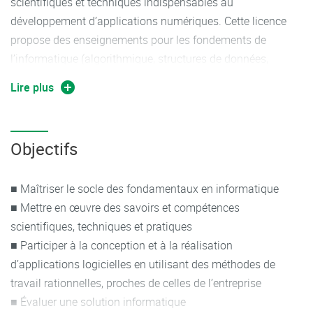
scientifiques et techniques indispensables au
développement d’applications numériques. Cette licence
propose des enseignements pour les fondements de
l’informatique (algorithmique, structures de données,
systèmes d’exploitation) ainsi qu'en génie logiciel
Lire plus
(programmation, bases de données, gestion de projets,
etc.).
Objectifs
L’apprentissage par projets est favorisé. En effet, la
réalisation d’un logiciel pour une société ou une
association permet aux étudiants de saisir les différents
■ Maîtriser le socle des fondamentaux en informatique
aspects du cycle de vie du logiciel, depuis l’acquisition des
■ Mettre en œuvre des savoirs et compétences
besoins jusqu’à la livraison. A cette occasion, les méthodes
scientifiques, techniques et pratiques
agiles sont abordées, ainsi que la gestion humaine, la prise
■ Participer à la conception et à la réalisation
en compte du client, et les outils facilitant le
d’applications logicielles en utilisant des méthodes de
développement collaboratif.
travail rationnelles, proches de celles de l’entreprise
■ Évaluer une solution informatique