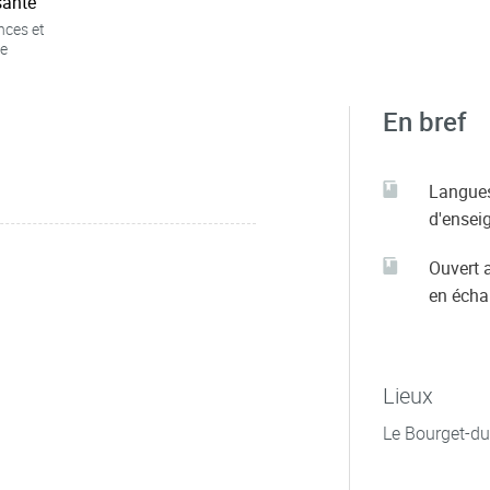
ante
nces et
e
En bref
Langue
d'ensei
Ouvert 
en éch
Lieux
Le Bourget-du