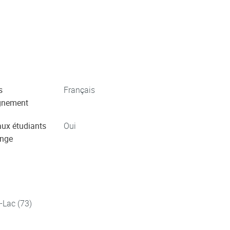
s
Français
gnement
aux étudiants
Oui
ange
-Lac (73)