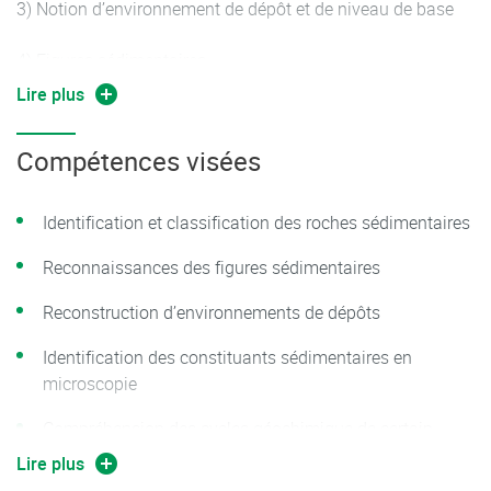
3) Notion d’environnement de dépôt et de niveau de base
4) Figures sédimentaires
Lire plus
II - Environnements de dépôt continentaux
Compétences visées
1) Les systèmes glaciaires et périglaciaires
2) Les systèmes fluviatiles
Identification et classification des roches sédimentaires
3) Les systèmes lacustres
Reconnaissances des figures sédimentaires
Reconstruction d’environnements de dépôts
4) Les systèmes éoliens
Identification des constituants sédimentaires en
III - Environnements de dépôts littoraux
microscopie
1) Les systèmes terrigènes
Compréhension des cycles géochimique de certain
élément (O, C)
Lire plus
2) Les environnements dominés par la houle et la marée