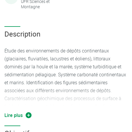
UFR Sciences et
Montagne
Description
Étude des environnements de dépôts continentaux
(glaciaires, fluviatiles, lacustres et éoliens), littoraux
dominés par la houle et la marée, système turbiditique et
sédimentation pélagique. Système carbonaté continentaux
et marins. Identification des figures sédimentaires
associées aux différents environnements de dépôts.
Caractérisation géochimique des processus de surface à
l’aide des isotopes stables et radiogénique. Application
environnementale et paléoenvironnementale.
Lire plus