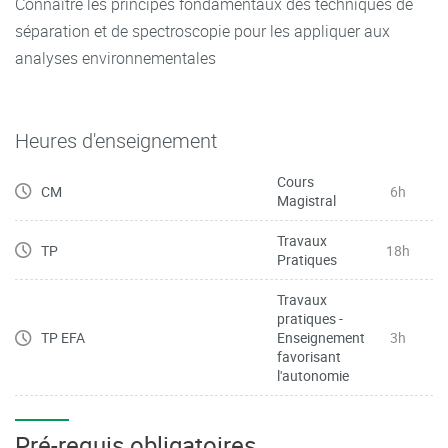
Connaître les principes fondamentaux des techniques de
séparation et de spectroscopie pour les appliquer aux
analyses environnementales
Heures d'enseignement
Cours
CM
6h
Magistral
Travaux
TP
18h
Pratiques
Travaux
pratiques -
TP EFA
Enseignement
3h
favorisant
l'autonomie
Pré-requis obligatoires